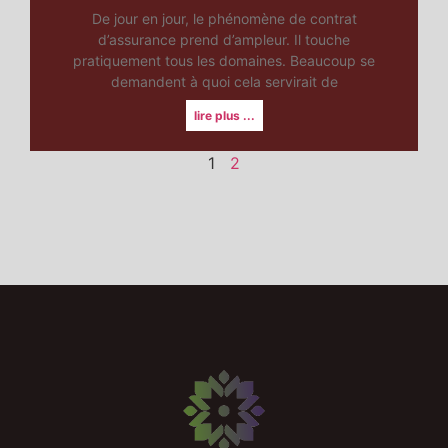
De jour en jour, le phénomène de contrat
d’assurance prend d’ampleur. Il touche
pratiquement tous les domaines. Beaucoup se
demandent à quoi cela servirait de
lire plus ...
1
2