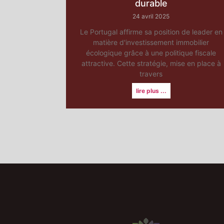
durable
24 avril 2025
Le Portugal affirme sa position de leader en
matière d'investissement immobilier
écologique grâce à une politique fiscale
attractive. Cette stratégie, mise en place à
travers
lire plus ...