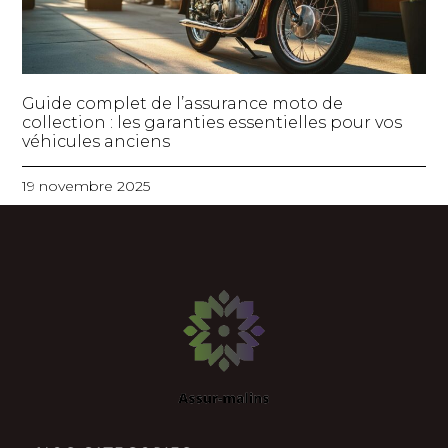
Guide complet de l’assurance moto de
collection : les garanties essentielles pour vos
véhicules anciens
19 novembre 2025